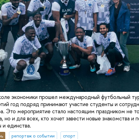
коле экономики прошел международный футбольный турни
етий год подряд принимают участие студенты и сотру
ра. Это мероприятие стало настоящим праздником не т
 но и для всех, кто хочет завести новые знакомства и п
 и единства.
нь
репортаж о событии
спорт