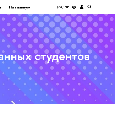
ы
На главную
РУС
ранных студентов