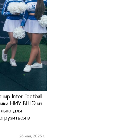
р Inter Football
дники НИУ ВШЭ из
олько для
огрузиться в
26 мая, 2025 г.