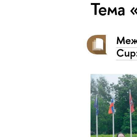
Тема 
Межд
Cup: