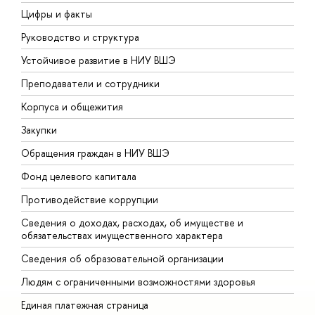
Цифры и факты
Л
Руководство и структура
Д
Устойчивое развитие в НИУ ВШЭ
О
Преподаватели и сотрудники
П
Корпуса и общежития
В
Закупки
П
Обращения граждан в НИУ ВШЭ
А
Фонд целевого капитала
Д
Противодействие коррупции
Ц
Сведения о доходах, расходах, об имуществе и
Б
обязательствах имущественного характера
О
Сведения об образовательной организации
О
Людям с ограниченными возможностями здоровья
Единая платежная страница