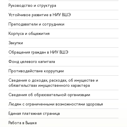
Руководство и структура
Д
Устойчивое развитие в НИУ ВШЭ
О
Преподаватели и сотрудники
П
Корпуса и общежития
В
Закупки
П
Обращения граждан в НИУ ВШЭ
А
Фонд целевого капитала
Д
Противодействие коррупции
Ц
Сведения о доходах, расходах, об имуществе и
Б
обязательствах имущественного характера
О
Сведения об образовательной организации
О
Людям с ограниченными возможностями здоровья
Единая платежная страница
Работа в Вышке