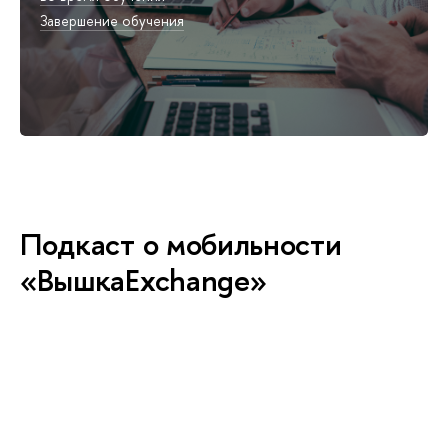
Завершение обучения
Подкаст о мобильности
«ВышкаExchange»