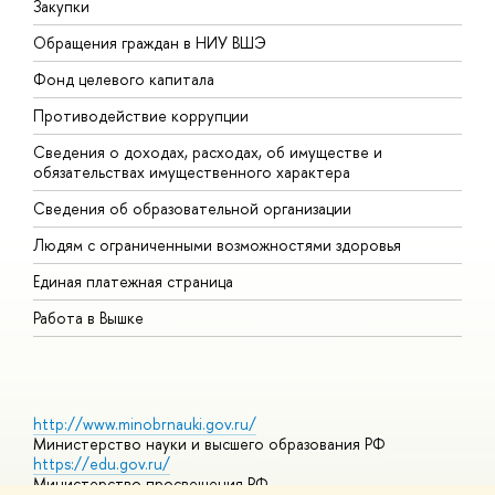
Закупки
П
Обращения граждан в НИУ ВШЭ
А
Фонд целевого капитала
Д
Противодействие коррупции
Ц
Сведения о доходах, расходах, об имуществе и
Б
обязательствах имущественного характера
О
Сведения об образовательной организации
О
Людям с ограниченными возможностями здоровья
Единая платежная страница
Работа в Вышке
http://www.minobrnauki.gov.ru/
Министерство науки и высшего образования РФ
https://edu.gov.ru/
Министерство просвещения РФ