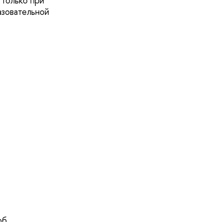
 только при
азовательной
.
об