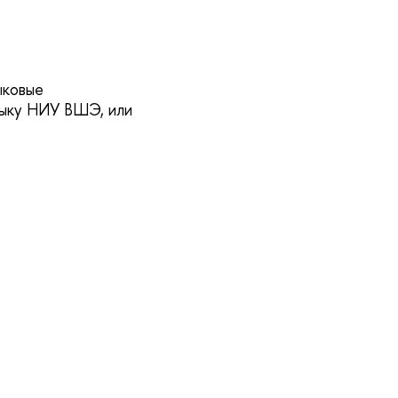
ыковые
языку НИУ ВШЭ, или