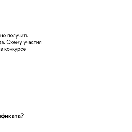
но получить
да. Схему участия
 в конкурсе
ификата?