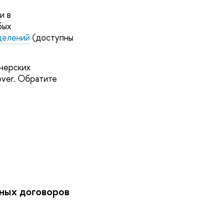
и в
бых
делений
(доступны
нерских
over. Обратите
дных договоров