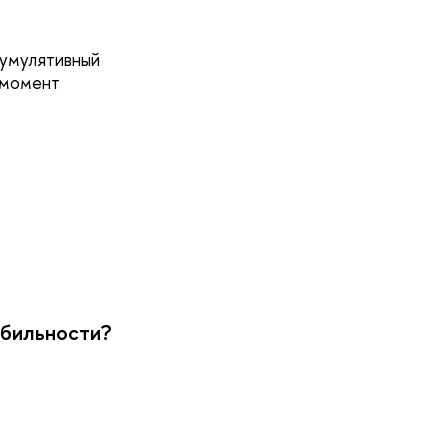
кумулятивный
 момент
обильности?