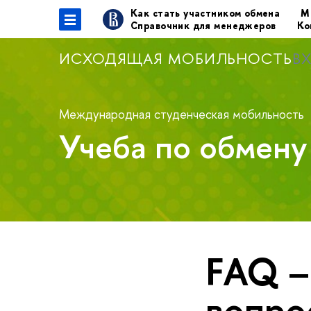
Как стать участником обмена
М
Справочник для менеджеров
Ко
ИСХОДЯЩАЯ МОБИЛЬНОСТЬ
В
Международная студенческая мобильность
Учеба по обмен
FAQ –
вопро