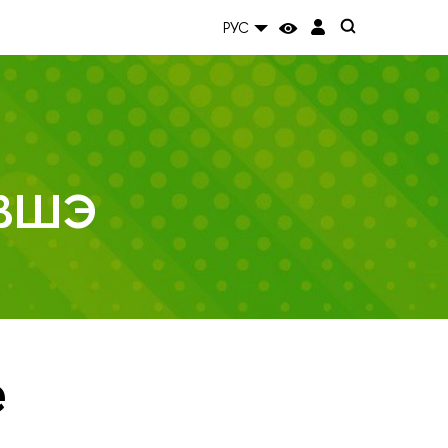
РУС
 ВШЭ
е