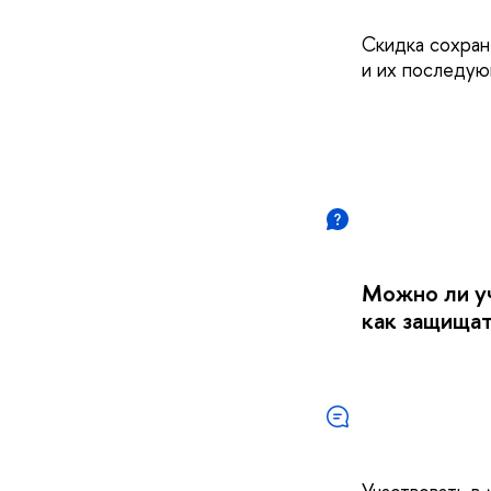
Скидка сохран
и их последу
Можно ли уч
как защища