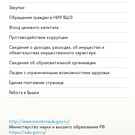
Закупки
П
Обращения граждан в НИУ ВШЭ
А
Фонд целевого капитала
Д
Противодействие коррупции
Ц
Сведения о доходах, расходах, об имуществе и
Б
обязательствах имущественного характера
О
Сведения об образовательной организации
О
Людям с ограниченными возможностями здоровья
Единая платежная страница
Работа в Вышке
http://www.minobrnauki.gov.ru/
Министерство науки и высшего образования РФ
https://edu.gov.ru/