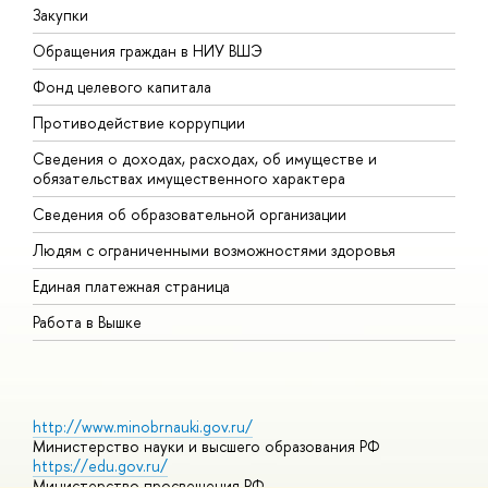
Закупки
П
Обращения граждан в НИУ ВШЭ
А
Фонд целевого капитала
Д
Противодействие коррупции
Ц
Сведения о доходах, расходах, об имуществе и
Б
обязательствах имущественного характера
О
Сведения об образовательной организации
О
Людям с ограниченными возможностями здоровья
Единая платежная страница
Работа в Вышке
http://www.minobrnauki.gov.ru/
Министерство науки и высшего образования РФ
https://edu.gov.ru/
Министерство просвещения РФ