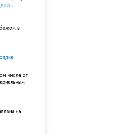
здесь
.
убежом в
рядка
ом числе от
тариальным
влена на