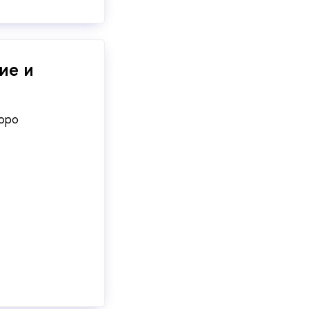
тие и
юро