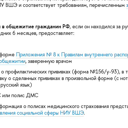
ИУ ВШЭ и соответствует требованиям, перечисленным
и
в общежитие гражданин РФ
, если он находился за р
дних 6 месяцев, предоставляет:
о форме
Приложения № 8 к Правилам внутреннего распо
 общежитии
, заверенную врачом
 о профилактических прививках (форма №156/у-93), в т
авку о сделанных прививках в произвольной форме (с но
русский язык)
 или полис ДМС
формация о полисах медицинского страхования предста
авления социальной сферы НИУ ВШЭ
.