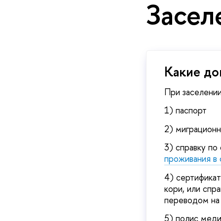
Засел
Какие до
При заселени
1) паспорт
2) миграционн
3) справку п
проживания в
4) сертификат
кори, или спр
переводом на 
5) полис меди