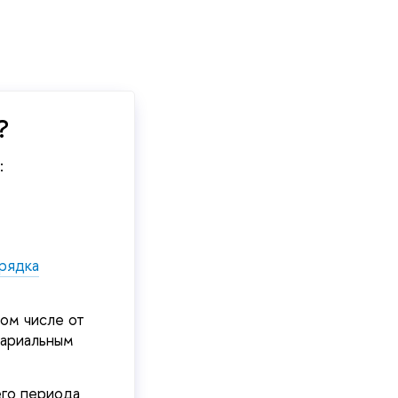
?
:
рядка
ом числе от
тариальным
его периода