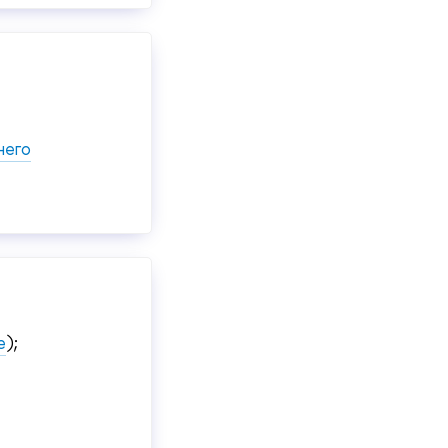
него
е
);