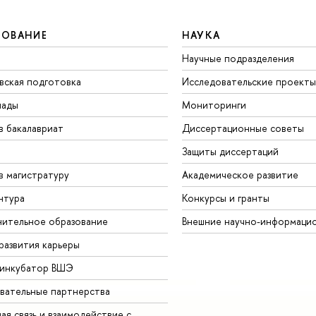
ЗОВАНИЕ
НАУКА
Научные подразделения
вская подготовка
Исследовательские проекты
иады
Мониторинги
в бакалавриат
Диссертационные советы
Защиты диссертаций
в магистратуру
Академическое развитие
нтура
Конкурсы и гранты
ительное образование
Внешние научно-информаци
развития карьеры
-инкубатор ВШЭ
вательные партнерства
ая связь и взаимодействие с