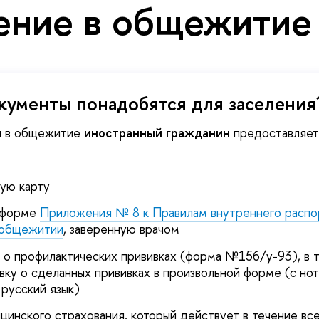
ение в общежитие
кументы понадобятся для заселения
и в общежитие
иностранный гражданин
предоставляет
ую карту
о форме
Приложения № 8 к Правилам внутреннего распо
 общежитии
, заверенную врачом
 о профилактических прививках (форма №156/у-93), в т
авку о сделанных прививках в произвольной форме (с но
русский язык)
цинского страхования, который действует в течение вс