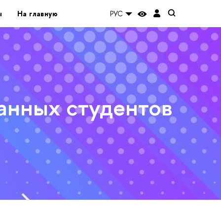
ы
На главную
РУС
ранных студентов