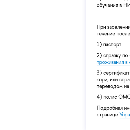
обучения в Н
При заселени
течение после
1) паспорт
2) справку п
проживания в
3) сертификат
кори, или спр
переводом на 
4) полис ОМС
Подробная ин
странице
Упр