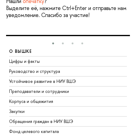
Нашли
опечатку
?
Выделите её, нажмите Ctrl+Enter и отправьте нам
уведомление. Спасибо за участие!
О ВЫШКЕ
Цифры и факты
Л
Руководство и структура
Д
Устойчивое развитие в НИУ ВШЭ
О
Преподаватели и сотрудники
П
Корпуса и общежития
В
Закупки
П
Обращения граждан в НИУ ВШЭ
А
Фонд целевого капитала
Д