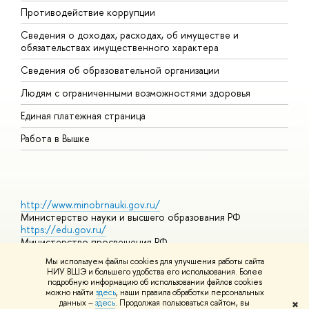
Противодействие коррупции
Ц
Сведения о доходах, расходах, об имуществе и
Б
обязательствах имущественного характера
О
Сведения об образовательной организации
О
Людям с ограниченными возможностями здоровья
Единая платежная страница
Работа в Вышке
http://www.minobrnauki.gov.ru/
Министерство науки и высшего образования РФ
https://edu.gov.ru/
Министерство просвещения РФ
https://elearning.hse.ru/mooc
Мы используем файлы cookies для улучшения работы сайта
Массовые открытые онлайн-курсы
НИУ ВШЭ и большего удобства его использования. Более
подробную информацию об использовании файлов cookies
можно найти
здесь
, наши правила обработки персональных
данных –
здесь
. Продолжая пользоваться сайтом, вы
✖
© НИУ ВШЭ 1993–2026
Адреса и контакты
Условия