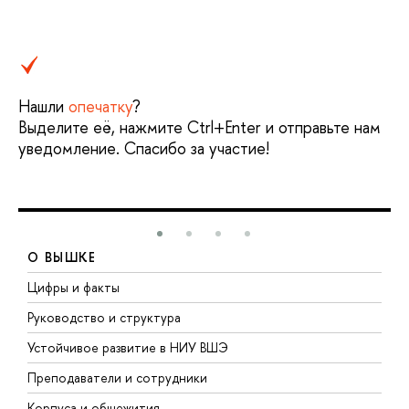
Нашли
опечатку
?
Выделите её, нажмите Ctrl+Enter и отправьте нам
уведомление. Спасибо за участие!
О ВЫШКЕ
Цифры и факты
Л
Руководство и структура
Д
Устойчивое развитие в НИУ ВШЭ
О
Преподаватели и сотрудники
П
Корпуса и общежития
В