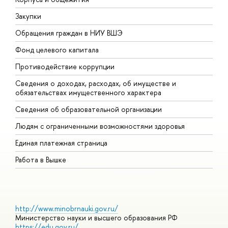
Закупки
П
Обращения граждан в НИУ ВШЭ
А
Фонд целевого капитала
Д
Противодействие коррупции
Ц
Сведения о доходах, расходах, об имуществе и
Б
обязательствах имущественного характера
О
Сведения об образовательной организации
О
Людям с ограниченными возможностями здоровья
Единая платежная страница
Работа в Вышке
http://www.minobrnauki.gov.ru/
Министерство науки и высшего образования РФ
https://edu.gov.ru/