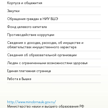
Корпуса и общежития
В
Закупки
П
Обращения граждан в НИУ ВШЭ
А
Фонд целевого капитала
Д
Противодействие коррупции
Ц
Сведения о доходах, расходах, об имуществе и
Б
обязательствах имущественного характера
О
Сведения об образовательной организации
О
Людям с ограниченными возможностями здоровья
Единая платежная страница
Работа в Вышке
http://www.minobrnauki.gov.ru/
Министерство науки и высшего образования РФ