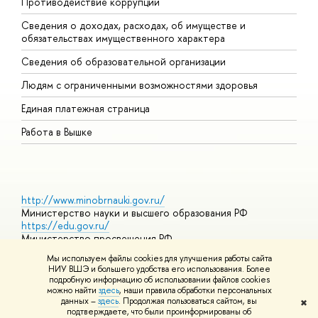
Противодействие коррупции
Ц
Сведения о доходах, расходах, об имуществе и
Б
обязательствах имущественного характера
О
Сведения об образовательной организации
О
Людям с ограниченными возможностями здоровья
Единая платежная страница
Работа в Вышке
http://www.minobrnauki.gov.ru/
Министерство науки и высшего образования РФ
https://edu.gov.ru/
Министерство просвещения РФ
https://elearning.hse.ru/mooc
Мы используем файлы cookies для улучшения работы сайта
Массовые открытые онлайн-курсы
НИУ ВШЭ и большего удобства его использования. Более
подробную информацию об использовании файлов cookies
можно найти
здесь
, наши правила обработки персональных
данных –
здесь
. Продолжая пользоваться сайтом, вы
✖
© НИУ ВШЭ 1993–2026
Адреса и контакты
Условия
подтверждаете, что были проинформированы об
использования материалов
Политика конфиденциальности
Карта