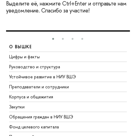
Выделите её, нажмите Ctrl+Enter и отправьте нам
уведомление. Спасибо за участие!
О ВЫШКЕ
Цифры и факты
Л
Руководство и структура
Д
Устойчивое развитие в НИУ ВШЭ
О
Преподаватели и сотрудники
П
Корпуса и общежития
В
Закупки
П
Обращения граждан в НИУ ВШЭ
А
Фонд целевого капитала
Д