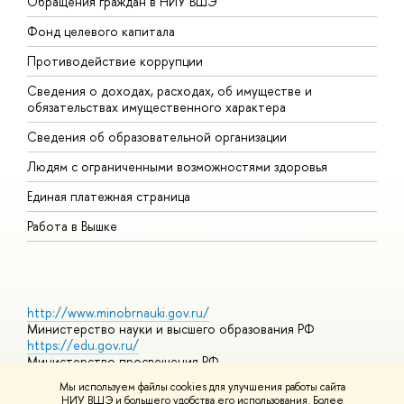
Обращения граждан в НИУ ВШЭ
А
Фонд целевого капитала
Д
Противодействие коррупции
Ц
Сведения о доходах, расходах, об имуществе и
Б
обязательствах имущественного характера
О
Сведения об образовательной организации
О
Людям с ограниченными возможностями здоровья
Единая платежная страница
Работа в Вышке
http://www.minobrnauki.gov.ru/
Министерство науки и высшего образования РФ
https://edu.gov.ru/
Министерство просвещения РФ
https://elearning.hse.ru/mooc
Мы используем файлы cookies для улучшения работы сайта
Массовые открытые онлайн-курсы
НИУ ВШЭ и большего удобства его использования. Более