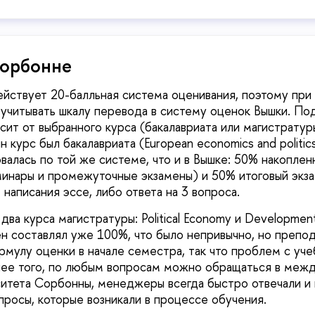
Сорбонне
йствует 20-балльная система оценивания, поэтому при
учитывать шкалу перевода в систему оценок Вышки. По
сит от выбранного курса (бакалавриата или магистратуры
н курс был бакалавриата (European economics and politic
алась по той же системе, что и в Вышке: 50% накоплен
минары и промежуточные экзамены) и 50% итоговый экз
 написания эссе, либо ответа на 3 вопроса.
два курса магистратуры: Political Economy и Developmen
н составлял уже 100%, что было непривычно, но препо
мулу оценки в начале семестра, так что проблем с уче
олее того, по любым вопросам можно обращаться в меж
итета Сорбонны, менеджеры всегда быстро отвечали и
просы, которые возникали в процессе обучения.