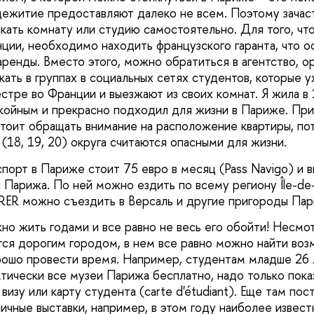
щежитие предоставляют далеко не всем. Поэтому зачас
кать комнату или студию самостоятельно. Для того, чт
ции, необходимо находить французского гаранта, что 
ренды. Вместо этого, можно обратиться в агентство, о
скать в группах в социальных сетях студентов, которые у
тре во Франции и выезжают из своих комнат. Я жила в 
койным и прекрасно подходил для жизни в Париже. Пр
тоит обращать внимание на расположение квартиры, по
(18, 19, 20) округа считаются опасными для жизни.
спорт в Париже стоит 75 евро в месяц (Pass Navigo) и в
н Парижа. По ней можно ездить по всему региону Île-de-
 RER можно съездить в Версаль и другие пригороды Па
о жить годами и все равно не весь его обойти! Несмотр
ся дорогим городом, в нем все равно можно найти во
рошо провести время. Например, студентам младше 26
тически все музеи Парижа бесплатно, надо только пока
визу или карту студента (carte d'étudiant). Еще там пос
ичные выставки, например, в этом году наиболее извес