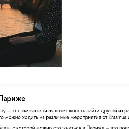
 Париже
ну – это замечательная возможность найти друзей из ра
го можно ходить на различные мероприятия от Erasmus и 
лем, с которой можно столкнуться в Париже – это поис