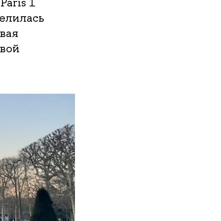
aris 1
елилась
вая
овой