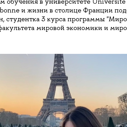
 обучения в университете Université P
rbonne и жизни в столице Франции под
н, студентка 3 курса программы "Миро
факультета мировой экономики и мир