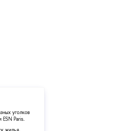
зных уголков
ESN Paris.
к жилья,