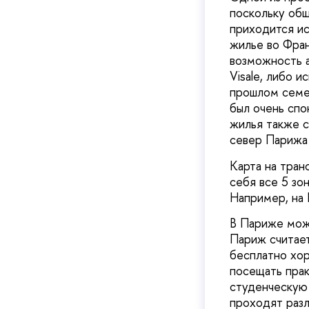
поскольку об
приходится ис
жилье во Фран
возможность а
Visale, либо и
прошлом семес
был очень спо
жилья также с
север Парижа 
Карта на тран
себя все 5 зо
Например, на
В Париже можн
Париж считает
бесплатно хо
посещать прак
студенческую 
проходят разл