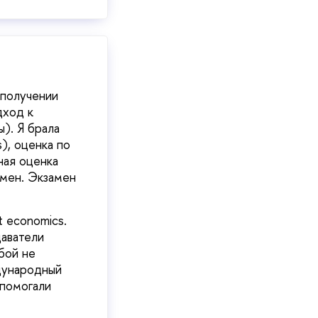
 получении
дход к
). Я брала
s), оценка по
ная оценка
амен. Экзамен
t economics.
даватели
бой не
дународный
 помогали