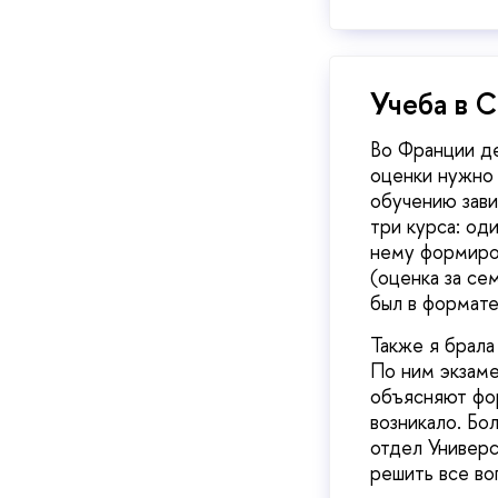
Учеба в 
Во Франции де
оценки нужно 
обучению зави
три курса: оди
нему формиров
(оценка за се
был в формате
Также я брала 
По ним экзаме
объясняют фор
возникало. Б
отдел Универс
решить все во