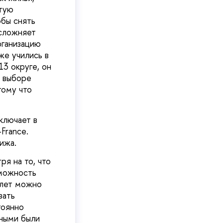
тую
обы снять
осложняет
рганизацию
же учились в
13 округе, он
и выборе
тому что
ключает в
France.
рижа.
я на то, что
зможность
 лет можно
зать
тоянно
тными были