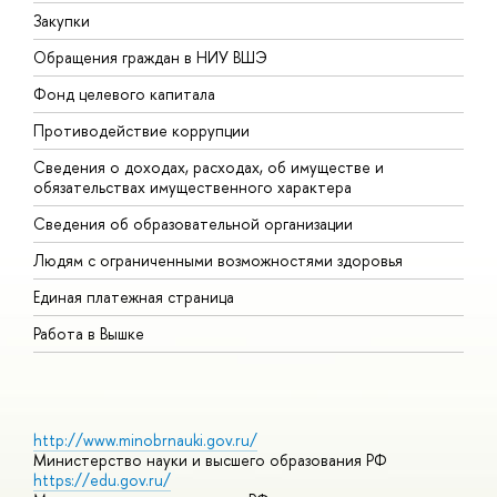
Закупки
П
Обращения граждан в НИУ ВШЭ
А
Фонд целевого капитала
Д
Противодействие коррупции
Ц
Сведения о доходах, расходах, об имуществе и
Б
обязательствах имущественного характера
О
Сведения об образовательной организации
О
Людям с ограниченными возможностями здоровья
Единая платежная страница
Работа в Вышке
http://www.minobrnauki.gov.ru/
Министерство науки и высшего образования РФ
https://edu.gov.ru/