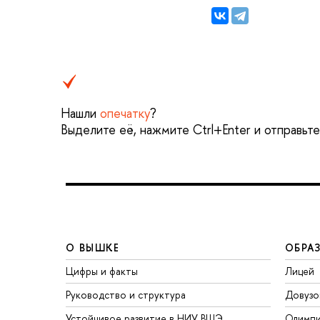
Нашли
опечатку
?
Выделите её, нажмите Ctrl+Enter и отправьт
О ВЫШКЕ
ОБРА
Цифры и факты
Лицей
Руководство и структура
Довузо
Устойчивое развитие в НИУ ВШЭ
Олимп