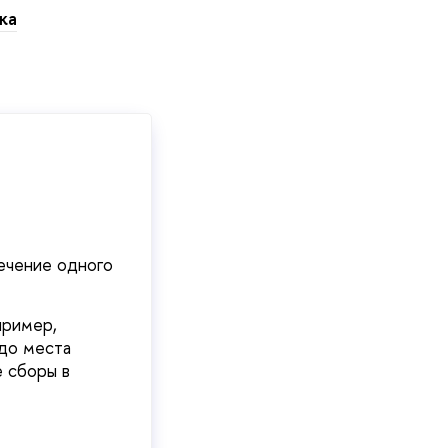
ка
ечение одного
пример,
 до места
е сборы в