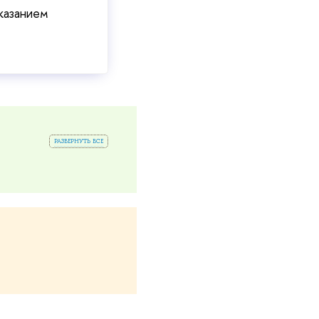
казанием
развернуть все