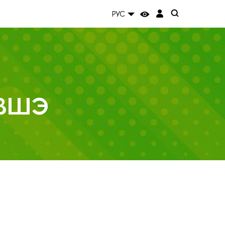
РУС
 ВШЭ