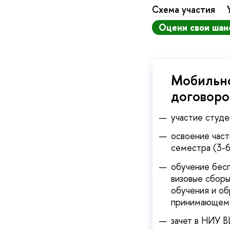
Схема участия
Оцени свои шан
Мобильно
договоро
участие студ
освоение час
семестра (3-
обучение бесп
визовые сборы
обучения и об
принимающем 
зачет в НИУ В