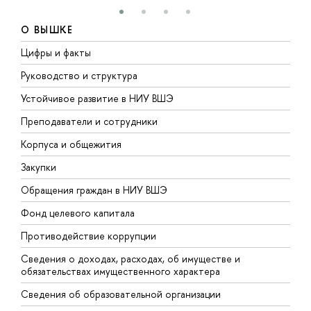
О ВЫШКЕ
Цифры и факты
Л
Руководство и структура
Д
Устойчивое развитие в НИУ ВШЭ
О
Преподаватели и сотрудники
П
Корпуса и общежития
В
Закупки
П
Обращения граждан в НИУ ВШЭ
А
Фонд целевого капитала
Д
Противодействие коррупции
Ц
Сведения о доходах, расходах, об имуществе и
Б
обязательствах имущественного характера
О
Сведения об образовательной организации
О