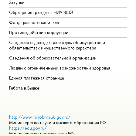
Закупки
П
Обращения граждан в НИУ ВШЭ
А
Фонд целевого капитала
Д
Противодействие коррупции
Ц
Сведения о доходах, расходах, об имуществе и
Б
обязательствах имущественного характера
О
Сведения об образовательной организации
О
Людям с ограниченными возможностями здоровья
Единая платежная страница
Работа в Вышке
http://www.minobrnauki.gov.ru/
Министерство науки и высшего образования РФ
https://edu.gov.ru/
Министерство просвещения РФ