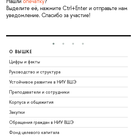
Нашли
опечатку
?
Выделите её, нажмите Ctrl+Enter и отправьте нам
уведомление. Спасибо за участие!
О ВЫШКЕ
Цифры и факты
Л
Руководство и структура
Д
Устойчивое развитие в НИУ ВШЭ
О
Преподаватели и сотрудники
П
Корпуса и общежития
В
Закупки
П
Обращения граждан в НИУ ВШЭ
А
Фонд целевого капитала
Д