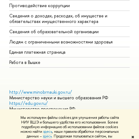
Противодействие коррупции
Ц
Сведения о доходах, расходах, об имуществе и
Б
обязательствах имущественного характера
О
Сведения об образовательной организации
О
Людям с ограниченными возможностями здоровья
Единая платежная страница
Работа в Вышке
http://www.minobrnauki.gov.ru/
Министерство науки и высшего образования РФ
https://edu.gov.ru/
Министерство просвещения РФ
https://elearning.hse.ru/mooc
Мы используем файлы cookies для улучшения работы сайта
Массовые открытые онлайн-курсы
НИУ ВШЭ и большего удобства его использования. Более
подробную информацию об использовании файлов cookies
можно найти
здесь
, наши правила обработки персональных
данных –
здесь
. Продолжая пользоваться сайтом, вы
✖
© НИУ ВШЭ 1993–2026
Адреса и контакты
Условия