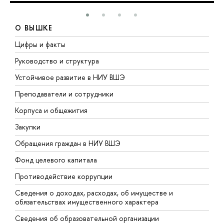
О ВЫШКЕ
Цифры и факты
Л
Руководство и структура
Д
Устойчивое развитие в НИУ ВШЭ
О
Преподаватели и сотрудники
П
Корпуса и общежития
В
Закупки
П
Обращения граждан в НИУ ВШЭ
А
Фонд целевого капитала
Д
Противодействие коррупции
Ц
Сведения о доходах, расходах, об имуществе и
Б
обязательствах имущественного характера
О
Сведения об образовательной организации