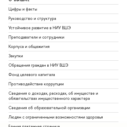
Цифры и факты
Л
Руководство и структура
Д
Устойчивое развитие в НИУ ВШЭ
О
Преподаватели и сотрудники
П
Корпуса и общежития
В
Закупки
П
Обращения граждан в НИУ ВШЭ
А
Фонд целевого капитала
Д
Противодействие коррупции
Ц
Сведения о доходах, расходах, об имуществе и
Б
обязательствах имущественного характера
О
Сведения об образовательной организации
О
Людям с ограниченными возможностями здоровья
Единая платежная страница