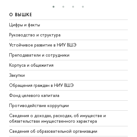
О ВЫШКЕ
Цифры и факты
Л
Руководство и структура
Д
Устойчивое развитие в НИУ ВШЭ
О
Преподаватели и сотрудники
П
Корпуса и общежития
В
Закупки
П
Обращения граждан в НИУ ВШЭ
А
Фонд целевого капитала
Д
Противодействие коррупции
Ц
Сведения о доходах, расходах, об имуществе и
Б
обязательствах имущественного характера
О
Сведения об образовательной организации
О