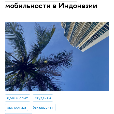
мобильности в Индонезии
идеи и опыт
студенты
экспертиза
бакалавриат