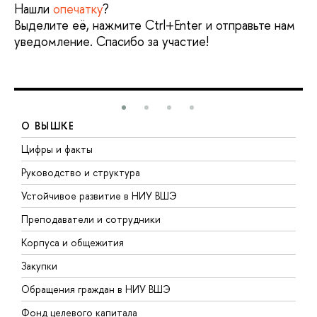
Нашли
опечатку
?
Выделите её, нажмите Ctrl+Enter и отправьте нам
уведомление. Спасибо за участие!
О ВЫШКЕ
Цифры и факты
Л
Руководство и структура
Д
Устойчивое развитие в НИУ ВШЭ
О
Преподаватели и сотрудники
П
Корпуса и общежития
В
Закупки
П
Обращения граждан в НИУ ВШЭ
А
Фонд целевого капитала
Д