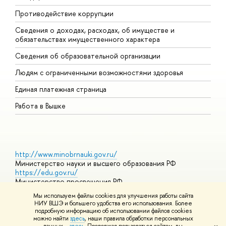
Противодействие коррупции
Ц
Сведения о доходах, расходах, об имуществе и
Б
обязательствах имущественного характера
О
Сведения об образовательной организации
О
Людям с ограниченными возможностями здоровья
Единая платежная страница
Работа в Вышке
http://www.minobrnauki.gov.ru/
Министерство науки и высшего образования РФ
https://edu.gov.ru/
Министерство просвещения РФ
https://elearning.hse.ru/mooc
Мы используем файлы cookies для улучшения работы сайта
Массовые открытые онлайн-курсы
НИУ ВШЭ и большего удобства его использования. Более
подробную информацию об использовании файлов cookies
можно найти
здесь
, наши правила обработки персональных