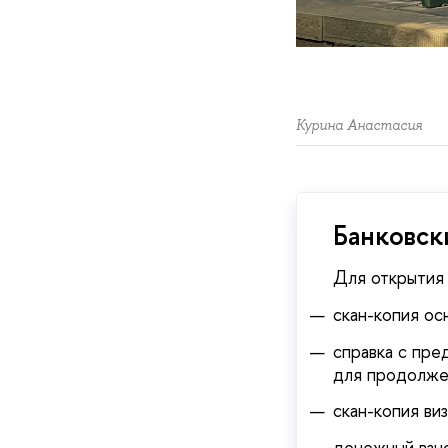
Курина Анастасия
Банковск
Для открытия
скан-копия ос
справка с пре
для продолже
скан-копия ви
денежный взно