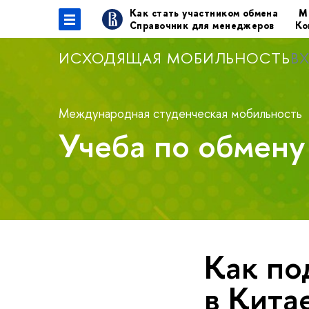
Как стать участником обмена
М
Справочник для менеджеров
Ко
ИСХОДЯЩАЯ МОБИЛЬНОСТЬ
В
Международная студенческая мобильность
Учеба по обмен
Как по
в Кита