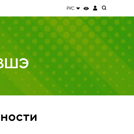
РУС
 ВШЭ
ьности