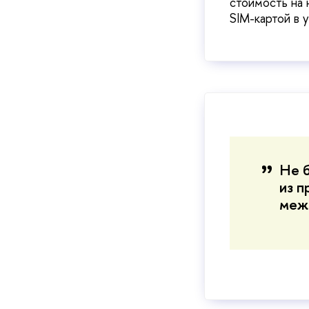
стоимость на 
SIM-картой в 
Не б
из п
меж