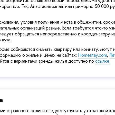
дое общежитие оснащено всеми необходимыми удобств
еренные. Так, Анастасия заплатила примерно 50 000 ру
живания, условия получения места в общежитии, сроки
вательных организаций разные. Если требуется что-то уз
следует обращаться непосредственно к координатору и
вуза.
орые собираются снимать квартиру или комнату, могут 
формацию о жилье и ценах на сайтах:
Homestay.com
,
Fl
йтов с вариантами аренды жилья доступно по
ссылке.
а
и страхового полиса следует уточнить у страховой ком