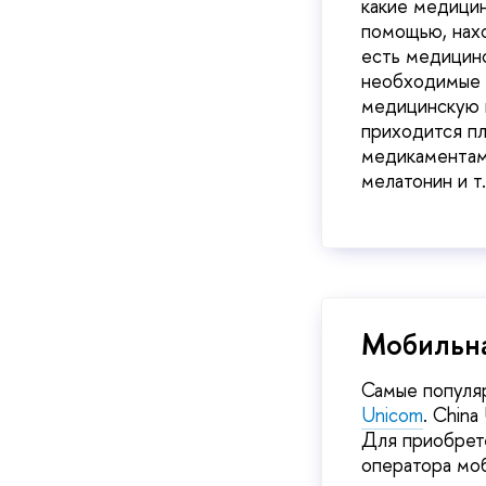
какие медици
помощью, нахо
есть медицинс
необходимые л
медицинскую 
приходится пл
медикаментами
мелатонин и т.
Мобильна
Самые популяр
Unicom
. Chin
Для приобрете
оператора моб