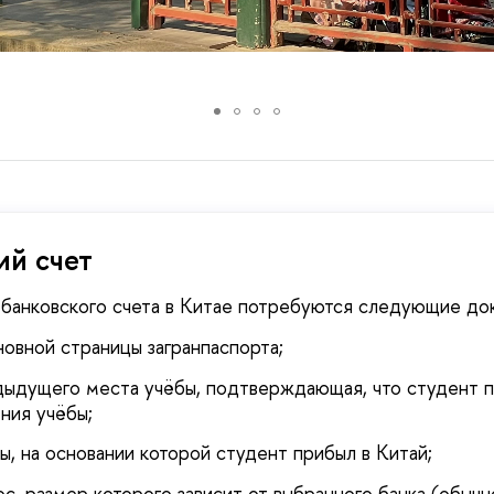
ий счет
 банковского счета в Китае потребуются следующие до
новной страницы загранпаспорта;
дыдущего места учёбы, подтверждающая, что студент п
ния учёбы;
зы, на основании которой студент прибыл в Китай;
с, размер которого зависит от выбранного банка (обычн