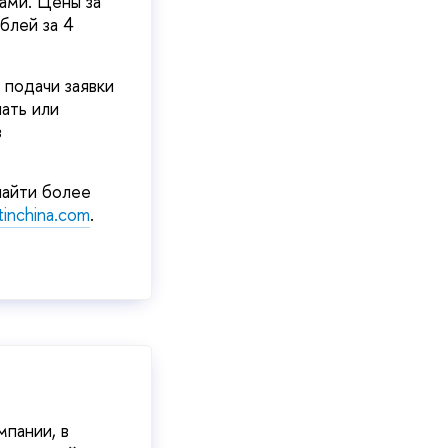
ами. Цены за
блей за 4
 подачи заявки
нать или
з
найти более
atinchina.com
.
пании, в