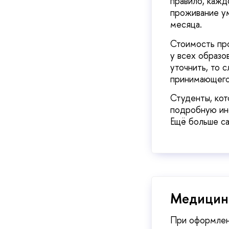
правило, каж
проживание ум
месяца.
Стоимость про
у всех образо
уточнить, то 
принимающего 
Студенты, кот
подробную ин
Ещё больше са
Медицин
При оформлени