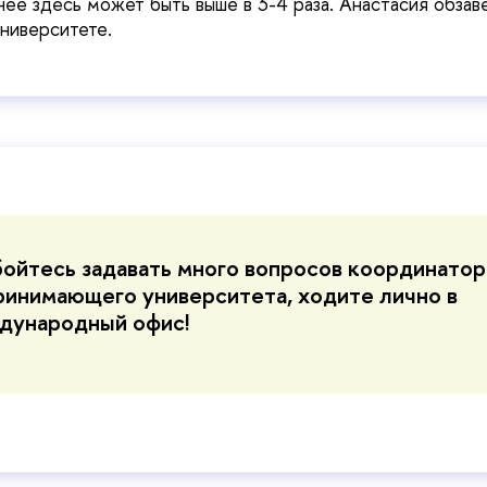
нее здесь может быть выше в 3-4 раза. Анастасия обзав
университете.
ойтесь задавать много вопросов координато
ринимающего университета, ходите лично в
дународный офис!