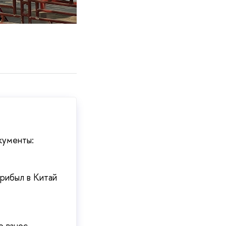
кументы:
рибыл в Китай
о взнос