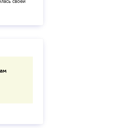
елась своей
рам