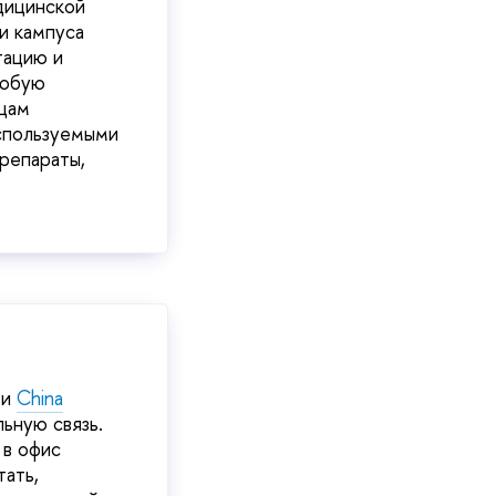
дицинской
и кампуса
тацию и
любую
цам
используемыми
репараты,
и
China
ьную связь.
 в офис
тать,