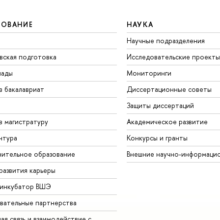
ЗОВАНИЕ
НАУКА
Научные подразделения
вская подготовка
Исследовательские проекты
иады
Мониторинги
в бакалавриат
Диссертационные советы
Защиты диссертаций
в магистратуру
Академическое развитие
нтура
Конкурсы и гранты
ительное образование
Внешние научно-информаци
развития карьеры
-инкубатор ВШЭ
вательные партнерства
ая связь и взаимодействие с