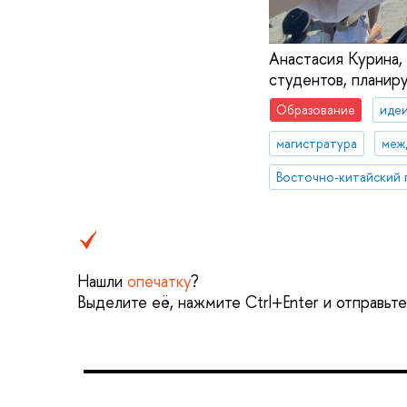
Анастасия Курина, 
студентов, планир
Образование
идеи
магистратура
меж
Нашли
опечатку
?
Выделите её, нажмите Ctrl+Enter и отправьт