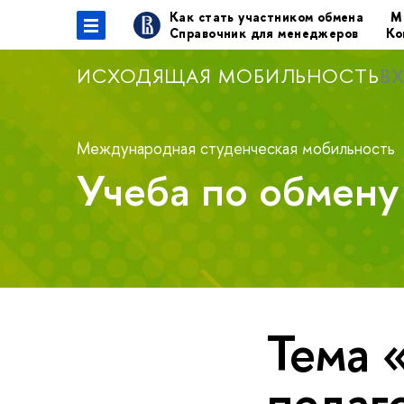
Как стать участником обмена
М
Справочник для менеджеров
Ко
ИСХОДЯЩАЯ МОБИЛЬНОСТЬ
В
Международная студенческая мобильность
Учеба по обмен
Тема 
педаг