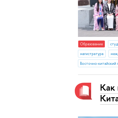
Образование
сту
магистратура
меж
Как 
Кит