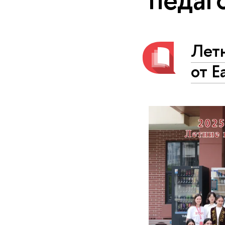
Лет
от E