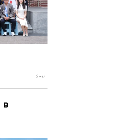
6 мая
 в