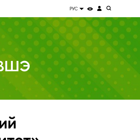
РУС
 ВШЭ
ий
итет»