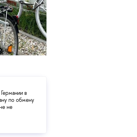
 Германии в
рану по обмену
не не