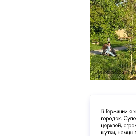
Александра Тро
В Германии я 
городок. Супе
церквей, огро
шутки, немцы 