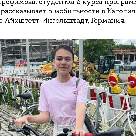
Трофимова, студентка 3 курса програ
 рассказывает о мобильности в Католи
е Айхштетт-Ингольштадт, Германия.