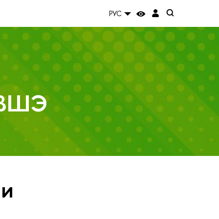
РУС
 ВШЭ
ии