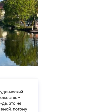
туденческий
множеством
да, это не
лемой, потому