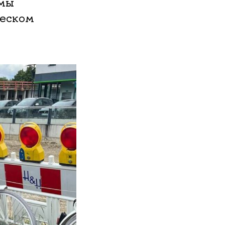
ммы
ческом