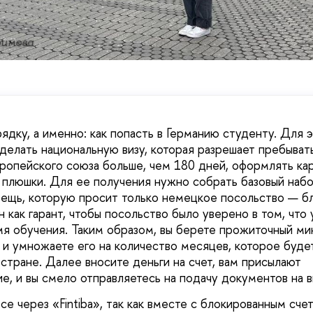
фимова
ядку, а именно: как попасть в Германию студенту. Для э
елать национальную визу, которая разрешает пребывать
ропейского союза больше, чем 180 дней, оформлять кар
 плюшки. Для ее получения нужно собрать базовый наб
вещь, которую просит только немецкое посольство — б
 как гарант, чтобы посольство было уверено в том, что 
мя обучения. Таким образом, вы берете прожиточный м
 и умножаете его на количество месяцев, которое буде
тране. Далее вносите деньги на счет, вам присылают
, и вы смело отправляетесь на подачу документов на в
се через «Fintiba», так как вместе с блокированным сче