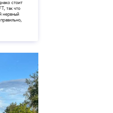
днако стоит
T, так что
й нервный
 правильно,