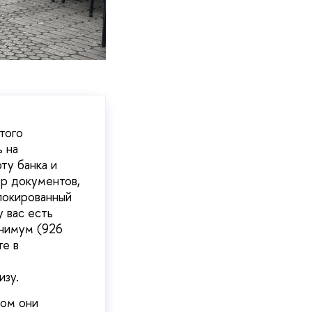
того
 на
ту банка и
ор документов,
локированный
у вас есть
инимум (926
те в
изу.
том они