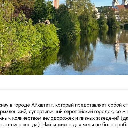
фимова
живу в городе Айхштетт, который представляет собой с
рмаленький, супертипичный европейский городок, со 
мным количеством велодорожек и пивных заведений (да-
пьют пиво всегда). Найти жилье для меня не было проб