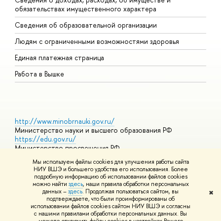
обязательствах имущественного характера
О
Сведения об образовательной организации
О
Людям с ограниченными возможностями здоровья
Единая платежная страница
Работа в Вышке
http://www.minobrnauki.gov.ru/
Министерство науки и высшего образования РФ
https://edu.gov.ru/
Министерство просвещения РФ
https://elearning.hse.ru/mooc
Мы используем файлы cookies для улучшения работы сайта
Массовые открытые онлайн-курсы
НИУ ВШЭ и большего удобства его использования. Более
подробную информацию об использовании файлов cookies
можно найти
здесь
, наши правила обработки персональных
данных –
здесь
. Продолжая пользоваться сайтом, вы
✖
© НИУ ВШЭ 1993–2026
Адреса и контакты
Условия
подтверждаете, что были проинформированы об
использования материалов
Политика конфиденциальности
Карта
использовании файлов cookies сайтом НИУ ВШЭ и согласны
сайта
с нашими правилами обработки персональных данных. Вы
Шрифты HSE Sans и HSE Slab разработаны в
Школе дизайна НИУ