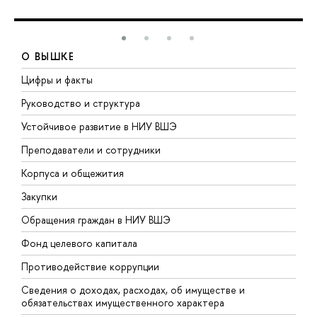
О ВЫШКЕ
Цифры и факты
Л
Руководство и структура
Д
Устойчивое развитие в НИУ ВШЭ
О
Преподаватели и сотрудники
П
Корпуса и общежития
В
Закупки
П
Обращения граждан в НИУ ВШЭ
А
Фонд целевого капитала
Д
Противодействие коррупции
Ц
Сведения о доходах, расходах, об имуществе и
Б
обязательствах имущественного характера
О