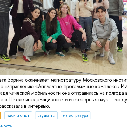
вета Зорина оканчивает магистратуру Московского инсти
о направлению «Аппаратно-программные комплексы И
кадемической мобильности она отправилась на полгода в
ие в Школе информационных и инженерных наук Шаньду
рассказала в интервью.
идеи и опыт
студенты
магистратура
ьность