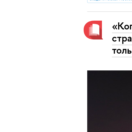
«Ког
стра
толь