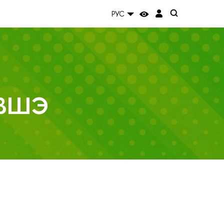
РУС
 ВШЭ