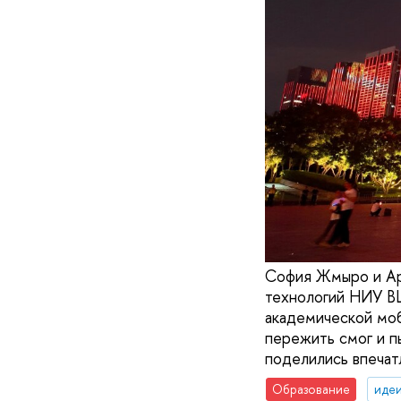
София Жмыро и Ар
технологий НИУ ВШ
академической моб
пережить смог и п
поделились впечат
Образование
идеи