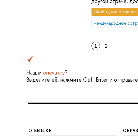
другой стране, дос
Свободное общение
международное сотр
1
2
Нашли
опечатку
?
Выделите её, нажмите Ctrl+Enter и отправьт
О ВЫШКЕ
ОБРА