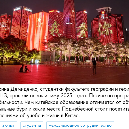
ина Демиденко, студентки факультета географии и ге
Э, провели осень и зиму 2025 года в Пекине по прог
ильности. Чем китайское образование отличается от обу
ыльные бури и какие места Поднебесной стоит посетит
лениями об учебе и жизни в Китае.
 и опыт
студенты
международное сотрудничество