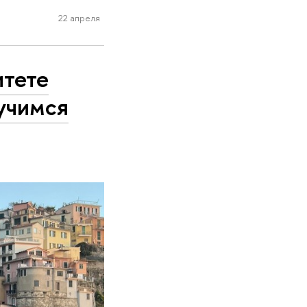
22 апреля
итете
 учимся