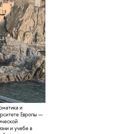
рматика и
рситете Европы —
ической
зни и учебе в