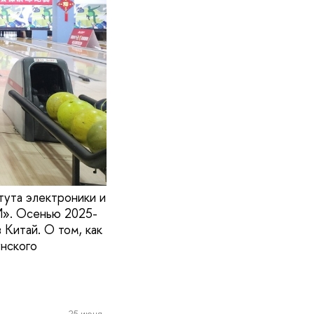
тута электроники и
И». Осенью 2025-
 Китай. О том, как
нского
25 июня