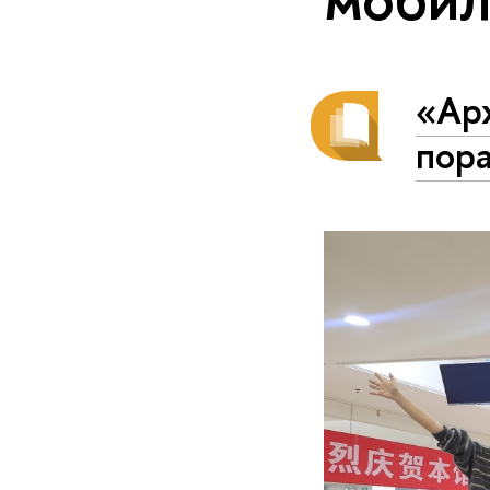
«Арх
пора