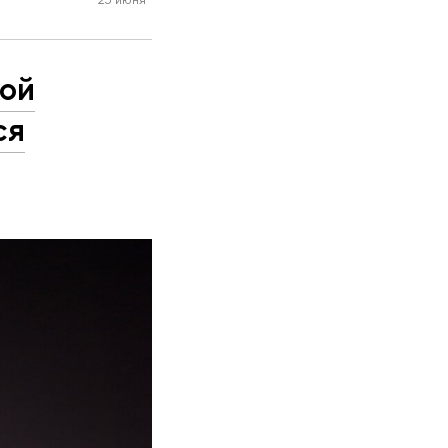
гой
ся