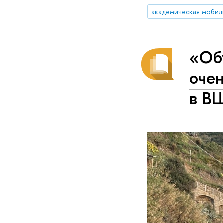
академическая мобил
«Об
очен
в В