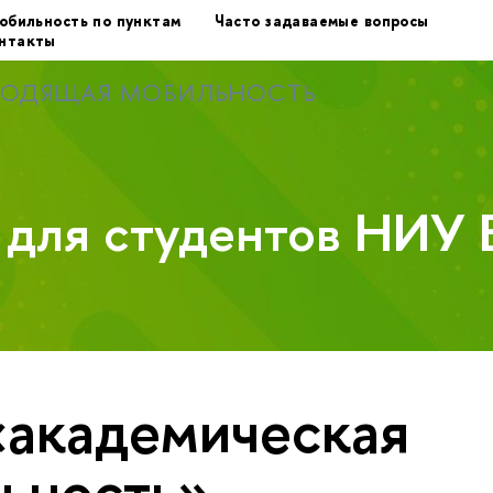
обильность по пунктам
Часто задаваемые вопросы
нтакты
ХОДЯЩАЯ МОБИЛЬНОСТЬ
у для студентов НИУ
«академическая
ьность»