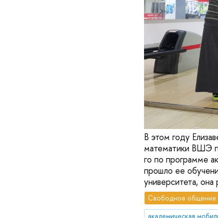
В этом году Елиза
математики ВШЭ п
го по программе а
прошло ее обучен
университета, она 
Свободное общение
академическая мобил