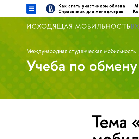
Как стать участником обмена
М
Справочник для менеджеров
Ко
ИСХОДЯЩАЯ МОБИЛЬНОСТЬ
В
Международная студенческая мобильность
Учеба по обмен
Тема 
мобил