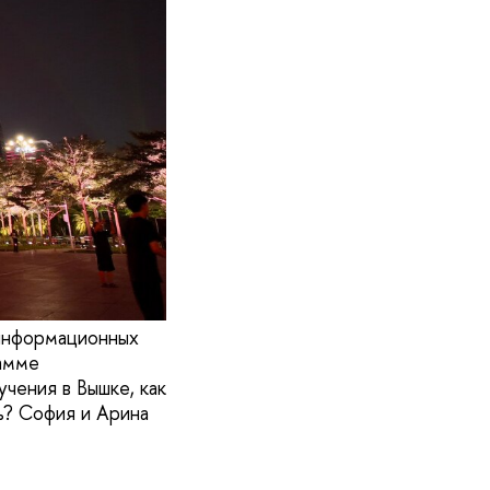
оинформационных
рамме
чения в Вышке, как
ь? София и Арина