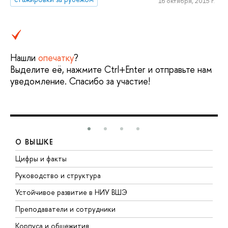
16 октября, 2015 г.
Нашли
опечатку
?
Выделите её, нажмите Ctrl+Enter и отправьте нам
уведомление. Спасибо за участие!
О ВЫШКЕ
Цифры и факты
Л
Руководство и структура
Д
Устойчивое развитие в НИУ ВШЭ
О
Преподаватели и сотрудники
П
Корпуса и общежития
В