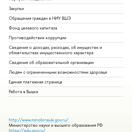
Закупки
П
Обращения граждан в НИУ ВШЭ
А
Фонд целевого капитала
Д
Противодействие коррупции
Ц
Сведения о доходах, расходах, об имуществе и
Б
обязательствах имущественного характера
О
Сведения об образовательной организации
О
Людям с ограниченными возможностями здоровья
Единая платежная страница
Работа в Вышке
http://www.minobrnauki.gov.ru/
Министерство науки и высшего образования РФ
https://edu.gov.ru/