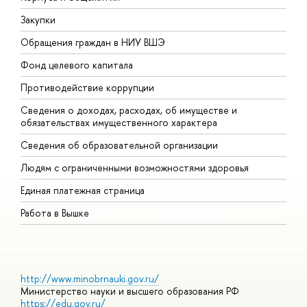
Закупки
П
Обращения граждан в НИУ ВШЭ
А
Фонд целевого капитала
Д
Противодействие коррупции
Ц
Сведения о доходах, расходах, об имуществе и
Б
обязательствах имущественного характера
О
Сведения об образовательной организации
О
Людям с ограниченными возможностями здоровья
Единая платежная страница
Работа в Вышке
http://www.minobrnauki.gov.ru/
Министерство науки и высшего образования РФ
https://edu.gov.ru/