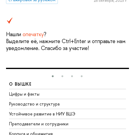
16 октября, 2015 г.
Нашли
опечатку
?
Выделите её, нажмите Ctrl+Enter и отправьте нам
уведомление. Спасибо за участие!
О ВЫШКЕ
Цифры и факты
Л
Руководство и структура
Д
Устойчивое развитие в НИУ ВШЭ
О
Преподаватели и сотрудники
П
Корпуса и общежития
В