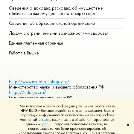
Сведения о доходах, расходах, об имуществе и
Б
обязательствах имущественного характера
О
Сведения об образовательной организации
О
Людям с ограниченными возможностями здоровья
Единая платежная страница
Работа в Вышке
http://www.minobrnauki.gov.ru/
Министерство науки и высшего образования РФ
https://edu.gov.ru/
Министерство просвещения РФ
https://elearning.hse.ru/mooc
Мы используем файлы cookies для улучшения работы сайта
Массовые открытые онлайн-курсы
НИУ ВШЭ и большего удобства его использования. Более
подробную информацию об использовании файлов cookies
можно найти
здесь
, наши правила обработки персональных
данных –
здесь
. Продолжая пользоваться сайтом, вы
✖
© НИУ ВШЭ 1993–2026
Адреса и контакты
Условия
подтверждаете, что были проинформированы об
использования материалов
Политика конфиденциальности
Карта
использовании файлов cookies сайтом НИУ ВШЭ и согласны