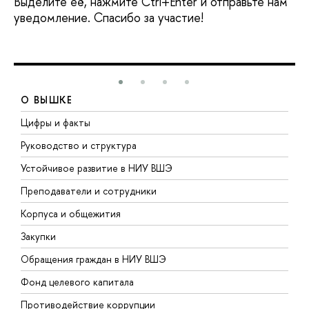
Выделите её, нажмите Ctrl+Enter и отправьте нам
уведомление. Спасибо за участие!
О ВЫШКЕ
Цифры и факты
Л
Руководство и структура
Д
Устойчивое развитие в НИУ ВШЭ
О
Преподаватели и сотрудники
П
Корпуса и общежития
В
Закупки
П
Обращения граждан в НИУ ВШЭ
А
Фонд целевого капитала
Д
Противодействие коррупции
Ц