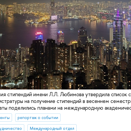
ия стипендий имени Л.Л. Любимова утвердила список 
гистратуры на получение стипендий в весеннем семестр
аты поделились планами на международную академичес
денты
репортаж о событии
удничество
Международный отдел