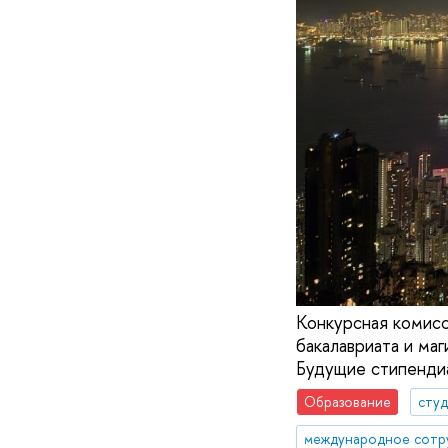
Конкурсная комисс
бакалавриата и ма
Будущие стипенди
Образование
сту
международное сотр