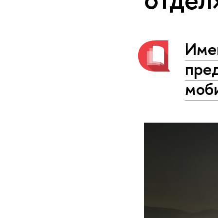
Име
пре
моб