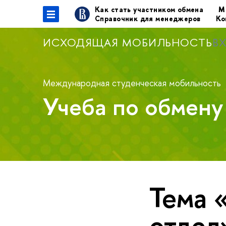
Как стать участником обмена
М
Справочник для менеджеров
Ко
ИСХОДЯЩАЯ МОБИЛЬНОСТЬ
В
Международная студенческая мобильность
Учеба по обмен
Тема 
отдел