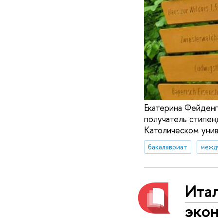
Екатерина Фейденг
получатель стипен
Католическом уни
бакалавриат
межд
Итал
экон