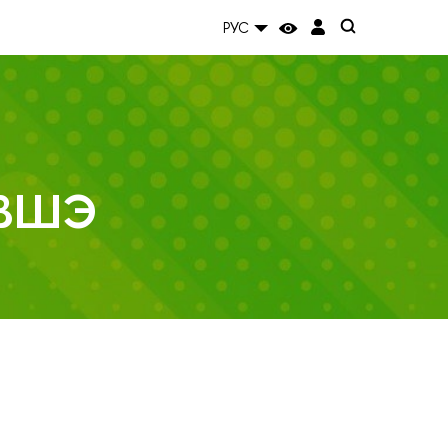
РУС
 ВШЭ