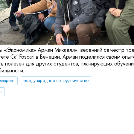
ы «Экономика» Арман Микаелян весенний семестр тре
ете Ca’ Foscari в Венеции. Арман поделился своим опы
ь полезен для других студентов, планирующих обучен
бильности.
лавриат
международное сотрудничество
л