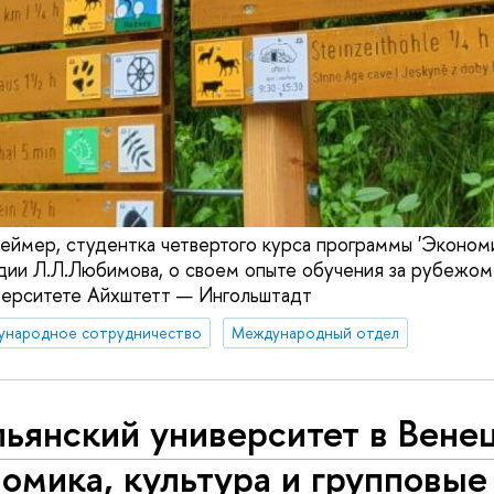
еймер, студентка четвертого курса программы 'Эконо
дии Л.Л.Любимова, о своем опыте обучения за рубежом 
верситете Айхштетт — Ингольштадт
ународное сотрудничество
Международный отдел
ьянский университет в Вене
омика, культура и групповые