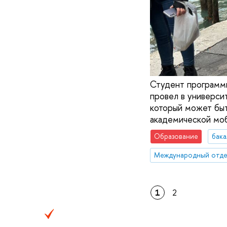
Студент программ
провел в университ
который может быт
академической мо
Образование
бака
Международный отде
1
2