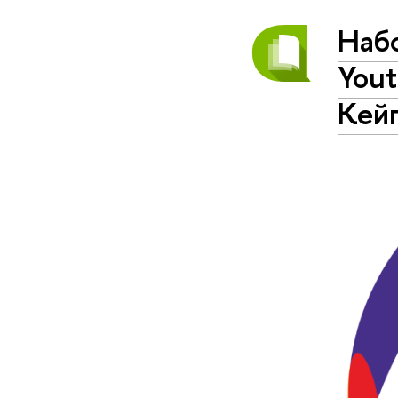
Набо
Yout
Кей