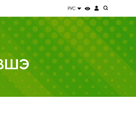
РУС
 ВШЭ