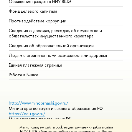
Обращения граждан в НИУ ВШЭ
А
Фонд целевого капитала
Д
Противодействие коррупции
Ц
Сведения о доходах, расходах, об имуществе и
Б
обязательствах имущественного характера
О
Сведения об образовательной организации
О
Людям с ограниченными возможностями здоровья
Единая платежная страница
Работа в Вышке
http://www.minobrnauki.gov.ru/
Министерство науки и высшего образования РФ
https://edu.gov.ru/
Министерство просвещения РФ
https://elearning.hse.ru/mooc
Мы используем файлы cookies для улучшения работы сайта
Массовые открытые онлайн-курсы
НИУ ВШЭ и большего удобства его использования. Более