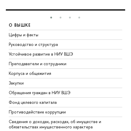
О ВЫШКЕ
Цифры и факты
Л
Руководство и структура
Д
Устойчивое развитие в НИУ ВШЭ
О
Преподаватели и сотрудники
П
Корпуса и общежития
В
Закупки
П
Обращения граждан в НИУ ВШЭ
А
Фонд целевого капитала
Д
Противодействие коррупции
Ц
Сведения о доходах, расходах, об имуществе и
Б
обязательствах имущественного характера