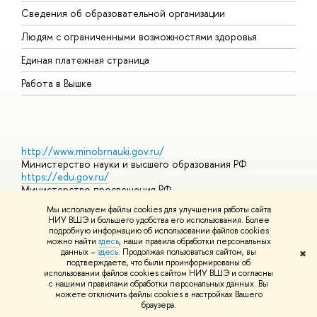
О
Сведения об образовательной организации
О
Людям с ограниченными возможностями здоровья
Единая платежная страница
Работа в Вышке
http://www.minobrnauki.gov.ru/
Министерство науки и высшего образования РФ
https://edu.gov.ru/
Министерство просвещения РФ
https://elearning.hse.ru/mooc
Мы используем файлы cookies для улучшения работы сайта
Массовые открытые онлайн-курсы
НИУ ВШЭ и большего удобства его использования. Более
подробную информацию об использовании файлов cookies
можно найти
здесь
, наши правила обработки персональных
данных –
здесь
. Продолжая пользоваться сайтом, вы
✖
© НИУ ВШЭ 1993–2026
Адреса и контакты
Условия
подтверждаете, что были проинформированы об
использования материалов
Политика конфиденциальности
Карта
использовании файлов cookies сайтом НИУ ВШЭ и согласны
сайта
с нашими правилами обработки персональных данных. Вы
Шрифты HSE Sans и HSE Slab разработаны в
Школе дизайна НИУ
можете отключить файлы cookies в настройках Вашего
ВШЭ
браузера.
Редактору