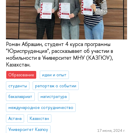
Роман Абрашин, студент 4 курса программы
"Юриспруденция", рассказывает об участии в
мобильности в Университет МНУ (КАЗГЮУ),
Казахстан.
Образование
идеи и опыт
студенты
репортаж о событии
бакалавриат
магистратура
международное сотрудничество
Астана
Казахстан
Университет Казгюу
17 июня, 2024 г.