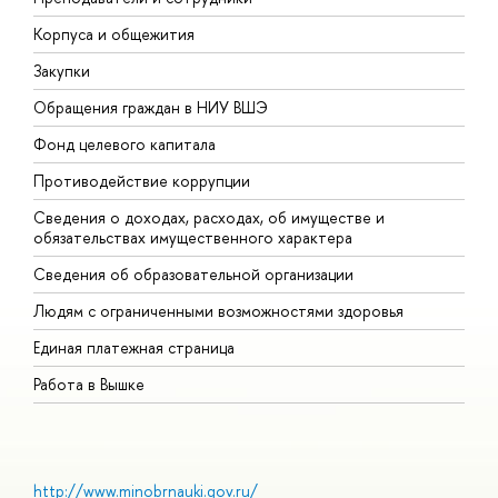
Корпуса и общежития
В
Закупки
П
Обращения граждан в НИУ ВШЭ
А
Фонд целевого капитала
Д
Противодействие коррупции
Ц
Сведения о доходах, расходах, об имуществе и
Б
обязательствах имущественного характера
О
Сведения об образовательной организации
О
Людям с ограниченными возможностями здоровья
Единая платежная страница
Работа в Вышке
http://www.minobrnauki.gov.ru/