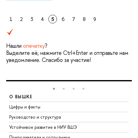
1
2
3
4
5
6
7
8
9
Нашли
опечатку
?
Выделите её, нажмите Ctrl+Enter и отправьте нам
уведомление. Спасибо за участие!
О ВЫШКЕ
Цифры и факты
Л
Руководство и структура
Д
Устойчивое развитие в НИУ ВШЭ
О
Преподаватели и сотрудники
П