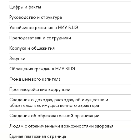
Цифры и факты
Л
Руководство и структура
Д
Устойчивое развитие в НИУ ВШЭ
О
Преподаватели и сотрудники
П
Корпуса и общежития
В
Закупки
П
Обращения граждан в НИУ ВШЭ
А
Фонд целевого капитала
Д
Противодействие коррупции
Ц
Сведения о доходах, расходах, об имуществе и
Б
обязательствах имущественного характера
О
Сведения об образовательной организации
О
Людям с ограниченными возможностями здоровья
Единая платежная страница