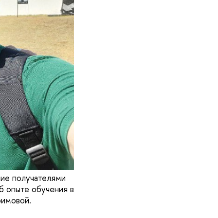
шие получателями
 опыте обучения в
фимовой.