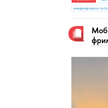
международное сотр
Моби
фри