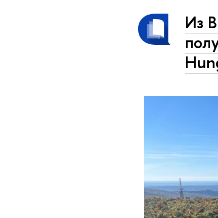
Из В
пол
Hung