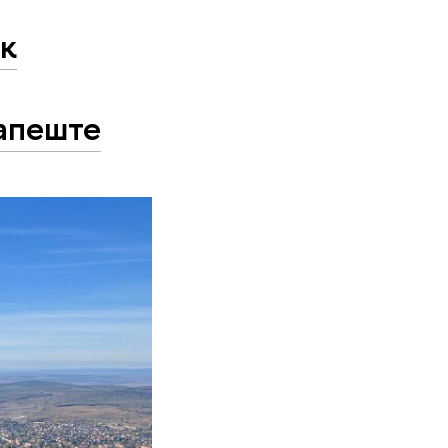
ак
дапеште