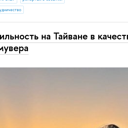
удничество
льность на Тайване в качест
мувера