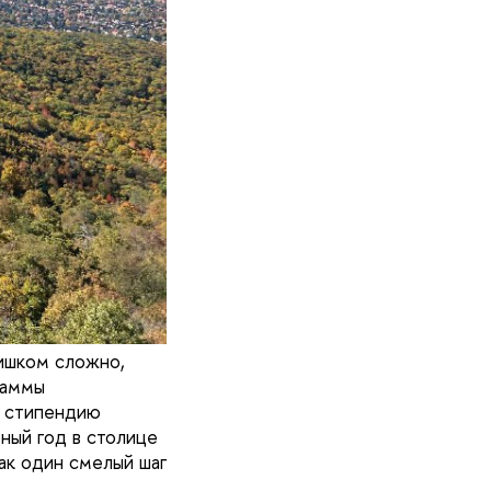
лишком сложно,
раммы
ю стипендию
ный год в столице
ак один смелый шаг