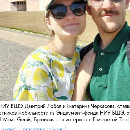
 НИУ ВШЭ Дмитрий Лобов и Екатерина Черкасова, став
стников мобильности из Эндаумент-фонда НИУ ВШЭ, об
 of Minas Gerais, Бразилия — в интервью с Елизаветой Тро
 и опыт
репортаж о событии