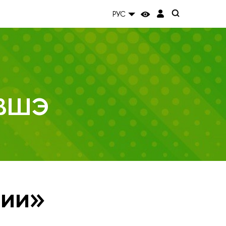
РУС
 ВШЭ
тии»