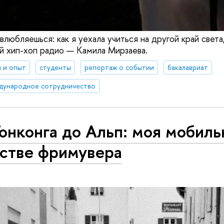
влюбляешься: как я уехала учиться на другой край свет
ай хип-хоп радио — Камила Мирзаева.
 и опыт
студенты
репортаж о событии
бакалавриат
дународное сотрудничество
онконга до Альп: моя мобиль
естве фримувера