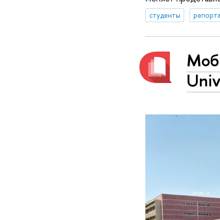
студенты
репорта
Моби
Univ