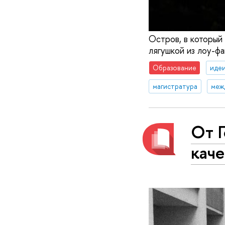
Остров, в который 
лягушкой из лоу-ф
Образование
идеи
магистратура
меж
От Г
кач