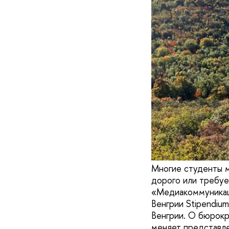
Многие студенты м
дорого или требуе
«Медиакоммуникац
Венгрии Stipendium
Венгрии. О бюрокр
меняет представле