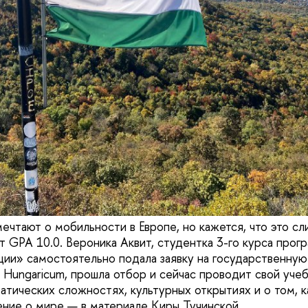
ечтают о мобильности в Европе, но кажется, что это с
т GPA 10.0. Вероника Аквит, студентка 3-го курса прог
ии» самостоятельно подала заявку на государственну
 Hungaricum, прошла отбор и сейчас проводит свой учеб
атических сложностях, культурных открытиях и о том, к
ние о мире — в материале Киры Тучинской.