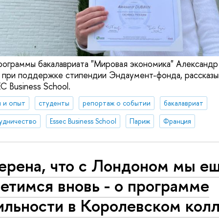
рограммы бакалавриата "Мировая экономика" Александр
 при поддержке стипендии Эндаумент-фонда, рассказы
C Business School.
 и опыт
студенты
репортаж о событии
бакалавриат
удничество
Essec Business School
Париж
Франция
ерена, что с Лондоном мы е
етимся вновь - о программе
ильности в Королевском кол