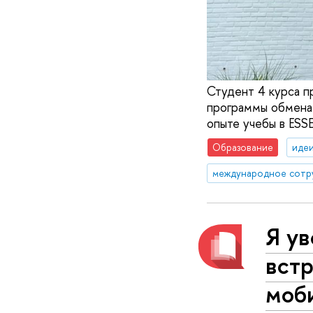
Студент 4 курса п
программы обмена
опыте учебы в ESSE
Образование
идеи
международное сотр
Я ув
встр
моб