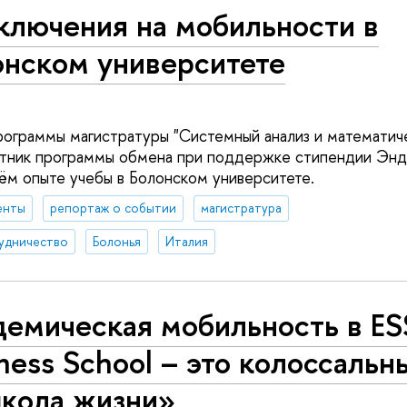
ключения на мобильности в
онском университете
рограммы магистратуры "Системный анализ и математич
стник программы обмена при поддержке стипендии Энд
оём опыте учебы в Болонском университете.
енты
репортаж о событии
магистратура
удничество
Болонья
Италия
демическая мобильность в E
ness School – это колоссальн
школа жизни»