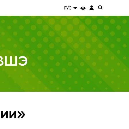
РУС
 ВШЭ
тии»