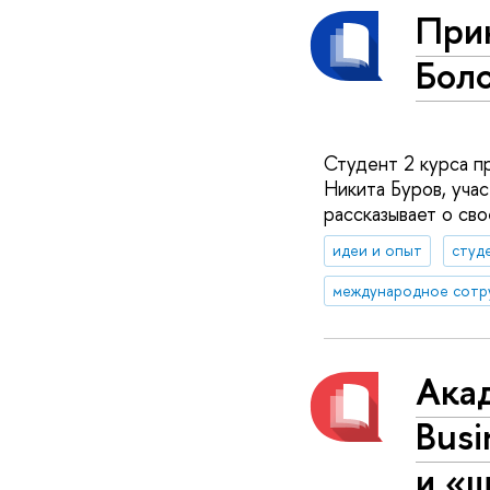
При
Бол
Студент 2 курса п
Никита Буров, уча
рассказывает о св
идеи и опыт
студ
международное сотр
Ака
Busi
и «