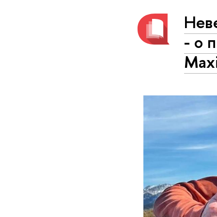
Нев
- о 
Maxi