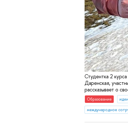
Студентка 2 курс
Даренская, участ
рассказывает о своё
Образование
идеи
международное сотр