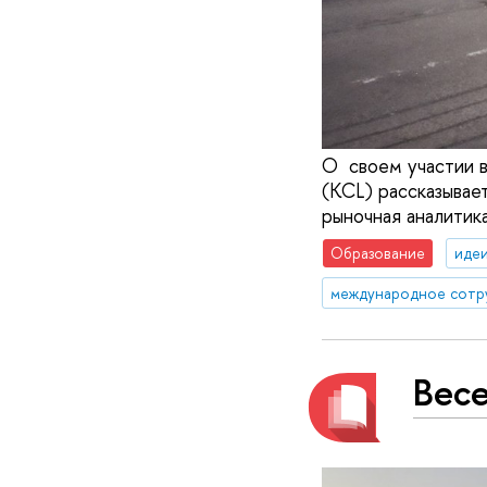
О своем участии в
(KCL) рассказывает
рыночная аналитик
Образование
идеи
международное сотр
Вес