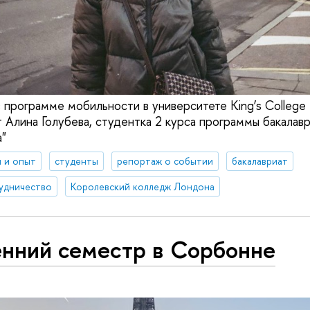
 программе мобильности в университете King’s College
 Алина Голубева, студентка 2 курса программы бакалавр
а"
 и опыт
студенты
репортаж о событии
бакалавриат
удничество
Королевский колледж Лондона
енний семестр в Сорбонне